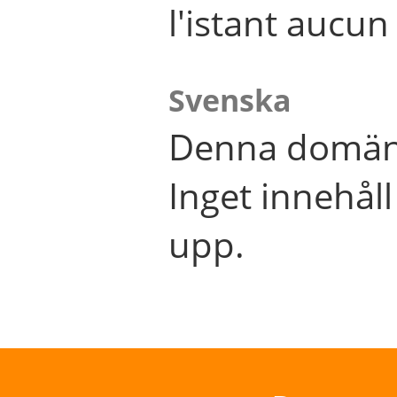
l'istant aucu
Svenska
Denna domän 
Inget innehål
upp.